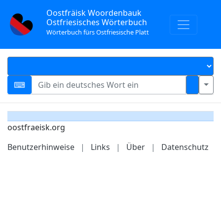
Oostfräisk Woordenbauk
Ostfriesisches Wörterbuch
Wörterbuch fürs Ostfriesische Platt
oostfraeisk.org
Benutzerhinweise
|
Links
|
Über
|
Datenschutz