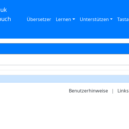
auk
buch
Übersetzer
Lernen
Unterstützen
Tasta
Benutzerhinweise
|
Links