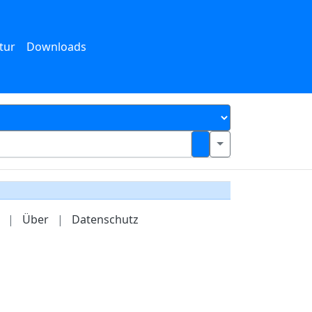
tur
Downloads
|
Über
|
Datenschutz