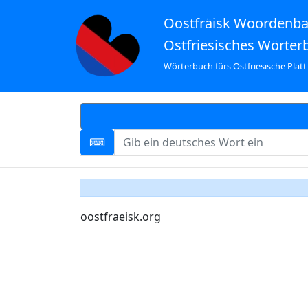
Oostfräisk Woordenb
Ostfriesisches Wörter
Wörterbuch fürs Ostfriesische Platt
oostfraeisk.org