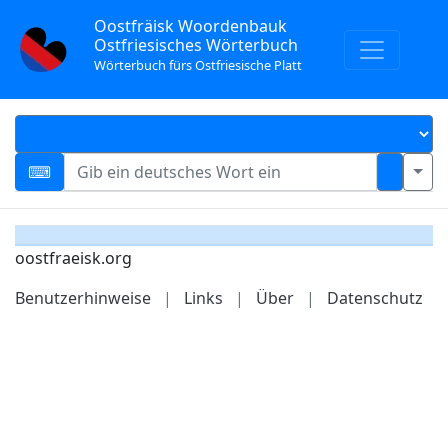
Oostfräisk Woordenbauk
Ostfriesisches Wörterbuch
Wörterbuch fürs Ostfriesische Platt
oostfraeisk.org
Benutzerhinweise
|
Links
|
Über
|
Datenschutz