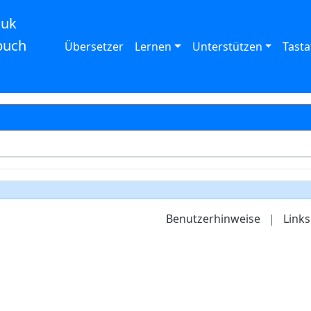
auk
buch
Übersetzer
Lernen
Unterstützen
Tasta
Benutzerhinweise
|
Links