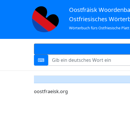
Oostfräisk Woordenb
Ostfriesisches Wörter
Wörterbuch fürs Ostfriesische Platt
oostfraeisk.org