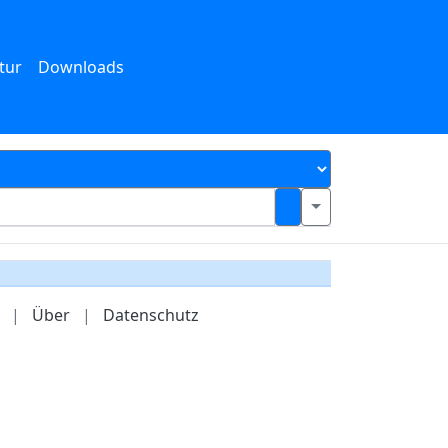
tur
Downloads
|
Über
|
Datenschutz