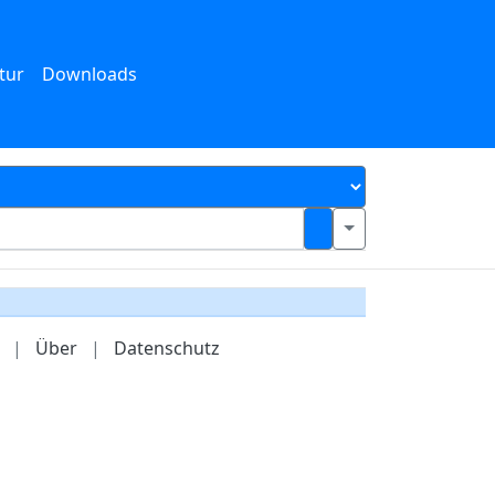
tur
Downloads
|
Über
|
Datenschutz