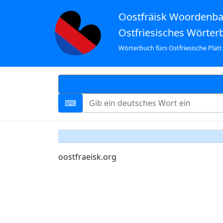
Oostfräisk Woordenb
Ostfriesisches Wörter
Wörterbuch fürs Ostfriesische Platt
oostfraeisk.org