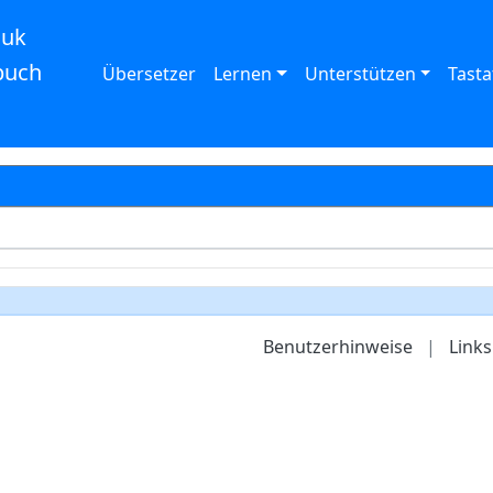
auk
buch
Übersetzer
Lernen
Unterstützen
Tasta
Benutzerhinweise
|
Links