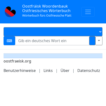
Oostfräisk Woordenbauk
Ostfriesisches Wörterbuch
Wörterbuch fürs Ostfriesische Platt
oostfraeisk.org
Benutzerhinweise
|
Links
|
Über
|
Datenschutz