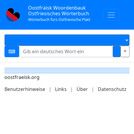
Oostfräisk Woordenbauk
Ostfriesisches Wörterbuch
Wörterbuch fürs Ostfriesische Platt
oostfraeisk.org
Benutzerhinweise
|
Links
|
Über
|
Datenschutz