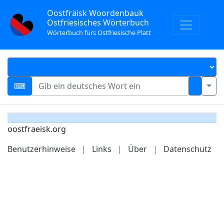
Oostfräisk Woordenbauk
Ostfriesisches Wörterbuch
Wörterbuch fürs Ostfriesische Platt
oostfraeisk.org
Benutzerhinweise
|
Links
|
Über
|
Datenschutz