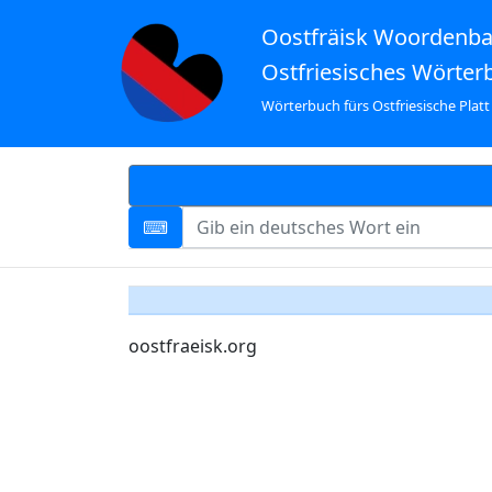
Oostfräisk Woordenb
Ostfriesisches Wörter
Wörterbuch fürs Ostfriesische Platt
oostfraeisk.org