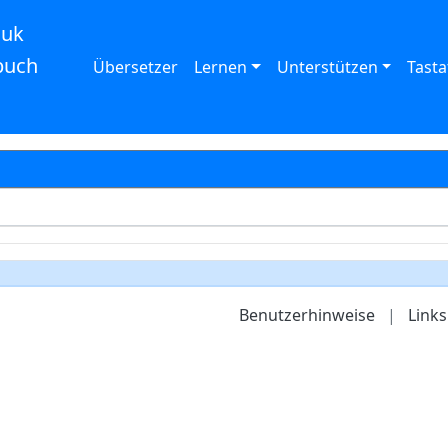
auk
buch
Übersetzer
Lernen
Unterstützen
Tasta
Benutzerhinweise
|
Links