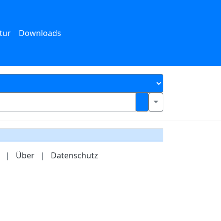
tur
Downloads
|
Über
|
Datenschutz