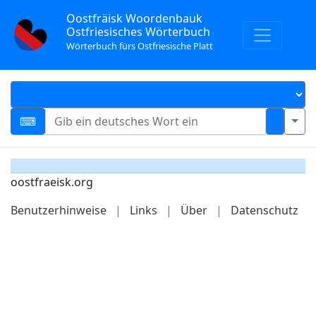
Oostfräisk Woordenbauk
Ostfriesisches Wörterbuch
Wörterbuch fürs Ostfriesische Platt
oostfraeisk.org
Benutzerhinweise
|
Links
|
Über
|
Datenschutz