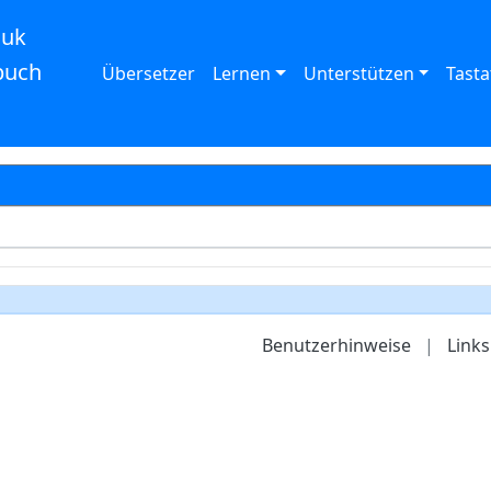
auk
buch
Übersetzer
Lernen
Unterstützen
Tasta
Benutzerhinweise
|
Links