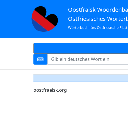
Oostfräisk Woordenb
Ostfriesisches Wörter
Wörterbuch fürs Ostfriesische Platt
oostfraeisk.org