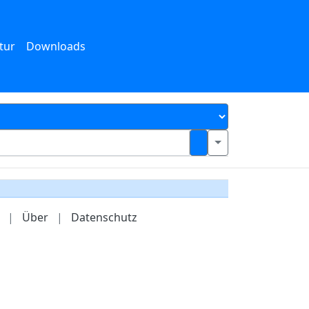
tur
Downloads
|
Über
|
Datenschutz