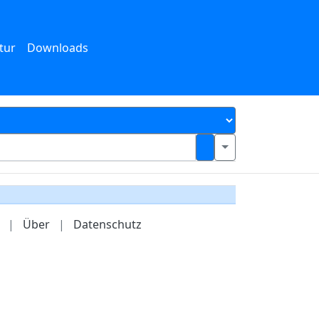
tur
Downloads
|
Über
|
Datenschutz