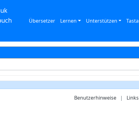
auk
buch
Übersetzer
Lernen
Unterstützen
Tasta
Benutzerhinweise
|
Links