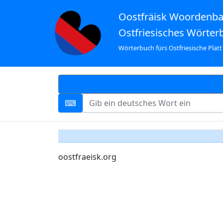
Oostfräisk Woordenb
Ostfriesisches Wörter
Wörterbuch fürs Ostfriesische Platt
oostfraeisk.org