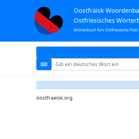
Oostfräisk Woordenb
Ostfriesisches Wörter
Wörterbuch fürs Ostfriesische Platt
oostfraeisk.org