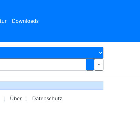
tur
Downloads
|
Über
|
Datenschutz