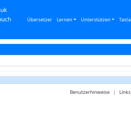
auk
buch
Übersetzer
Lernen
Unterstützen
Tasta
Benutzerhinweise
|
Links