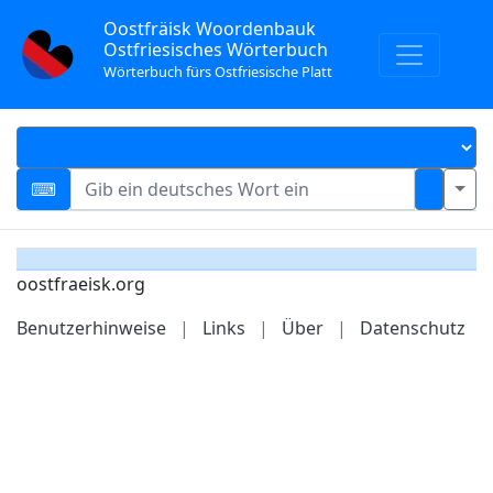
Oostfräisk Woordenbauk
Ostfriesisches Wörterbuch
Wörterbuch fürs Ostfriesische Platt
oostfraeisk.org
Benutzerhinweise
|
Links
|
Über
|
Datenschutz