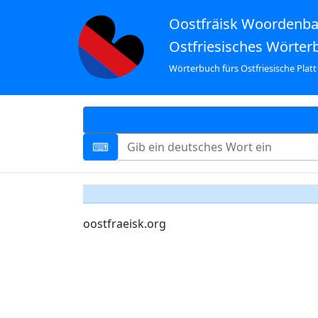
Oostfräisk Woordenb
Ostfriesisches Wörter
Wörterbuch fürs Ostfriesische Platt
oostfraeisk.org