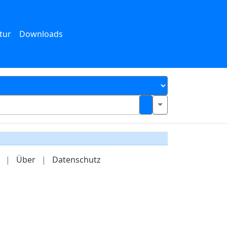
tur
Downloads
|
Über
|
Datenschutz