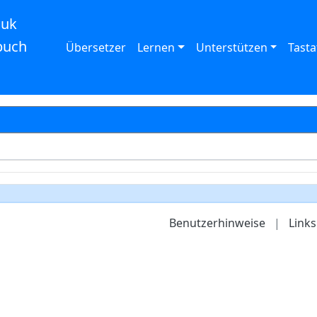
auk
buch
Übersetzer
Lernen
Unterstützen
Tasta
Benutzerhinweise
|
Links