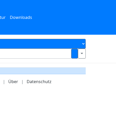
tur
Downloads
|
Über
|
Datenschutz