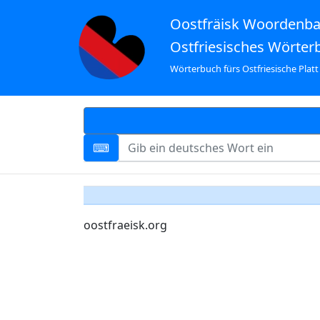
Oostfräisk Woordenb
Ostfriesisches Wörter
Wörterbuch fürs Ostfriesische Platt
oostfraeisk.org