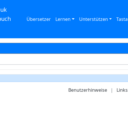
auk
buch
Übersetzer
Lernen
Unterstützen
Tasta
Benutzerhinweise
|
Links