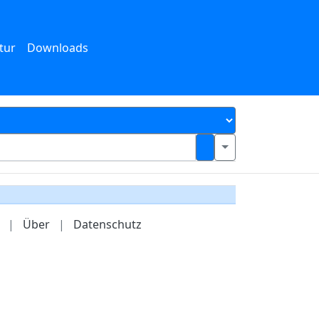
tur
Downloads
|
Über
|
Datenschutz