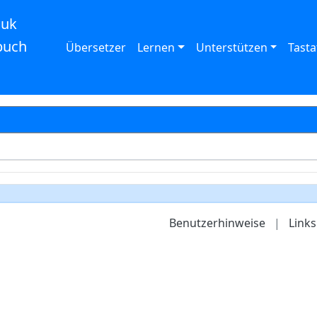
auk
buch
Übersetzer
Lernen
Unterstützen
Tasta
Benutzerhinweise
|
Links