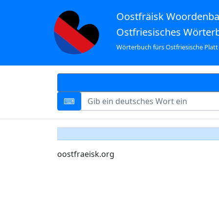
Oostfräisk Woordenb
Ostfriesisches Wörter
Wörterbuch fürs Ostfriesische Platt
oostfraeisk.org