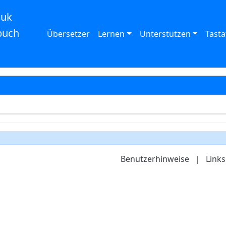
auk
buch
Übersetzer
Lernen
Unterstützen
Tasta
Benutzerhinweise
|
Links