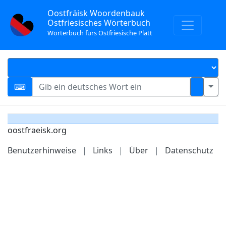
Oostfräisk Woordenbauk
Ostfriesisches Wörterbuch
Wörterbuch fürs Ostfriesische Platt
oostfraeisk.org
Benutzerhinweise
|
Links
|
Über
|
Datenschutz