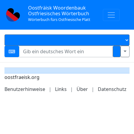
Oostfräisk Woordenbauk
Ostfriesisches Wörterbuch
Wörterbuch fürs Ostfriesische Platt
oostfraeisk.org
Benutzerhinweise
|
Links
|
Über
|
Datenschutz