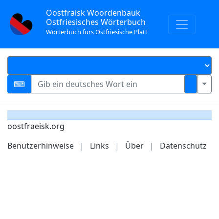
Oostfräisk Woordenbauk
Ostfriesisches Wörterbuch
Wörterbuch fürs Ostfriesische Platt
oostfraeisk.org
Benutzerhinweise
|
Links
|
Über
|
Datenschutz