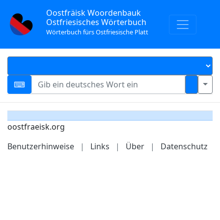
Oostfräisk Woordenbauk
Ostfriesisches Wörterbuch
Wörterbuch fürs Ostfriesische Platt
oostfraeisk.org
Benutzerhinweise
|
Links
|
Über
|
Datenschutz