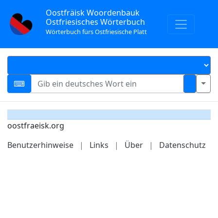
Oostfräisk Woordenbauk
Ostfriesisches Wörterbuch
Wörterbuch fürs Ostfriesische Platt
oostfraeisk.org
Benutzerhinweise
|
Links
|
Über
|
Datenschutz