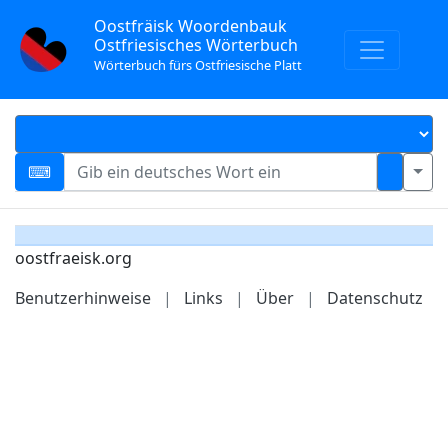
Oostfräisk Woordenbauk
Ostfriesisches Wörterbuch
Wörterbuch fürs Ostfriesische Platt
oostfraeisk.org
Benutzerhinweise
|
Links
|
Über
|
Datenschutz