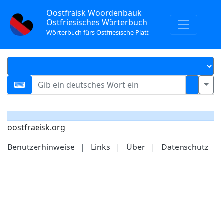
Oostfräisk Woordenbauk
Ostfriesisches Wörterbuch
Wörterbuch fürs Ostfriesische Platt
oostfraeisk.org
Benutzerhinweise
|
Links
|
Über
|
Datenschutz