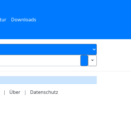
tur
Downloads
|
Über
|
Datenschutz