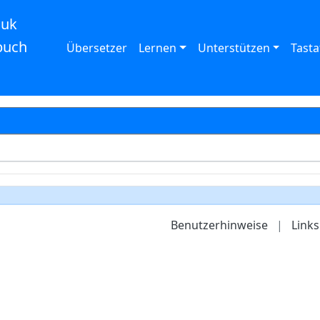
auk
buch
Übersetzer
Lernen
Unterstützen
Tasta
Benutzerhinweise
|
Links