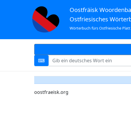
Oostfräisk Woordenb
Ostfriesisches Wörter
Wörterbuch fürs Ostfriesische Platt
oostfraeisk.org