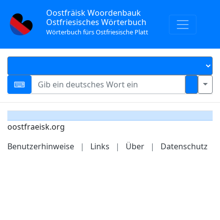
Oostfräisk Woordenbauk
Ostfriesisches Wörterbuch
Wörterbuch fürs Ostfriesische Platt
oostfraeisk.org
Benutzerhinweise
|
Links
|
Über
|
Datenschutz