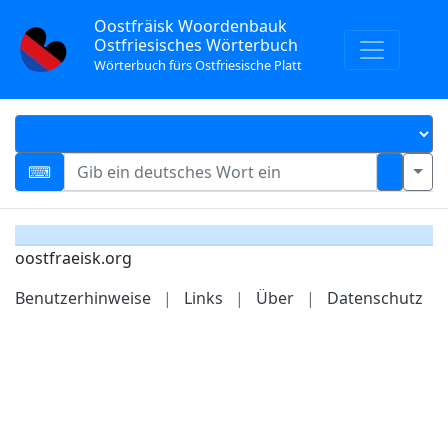
Oostfräisk Woordenbauk
Ostfriesisches Wörterbuch
Wörterbuch fürs Ostfriesische Platt
oostfraeisk.org
Benutzerhinweise
|
Links
|
Über
|
Datenschutz