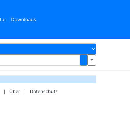
tur
Downloads
|
Über
|
Datenschutz