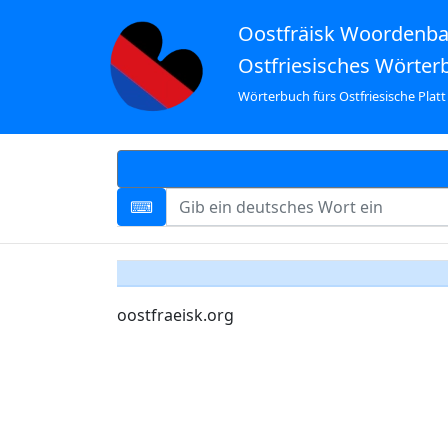
Oostfräisk Woordenb
Ostfriesisches Wörter
Wörterbuch fürs Ostfriesische Platt
oostfraeisk.org