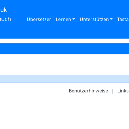
auk
buch
Übersetzer
Lernen
Unterstützen
Tasta
Benutzerhinweise
|
Links