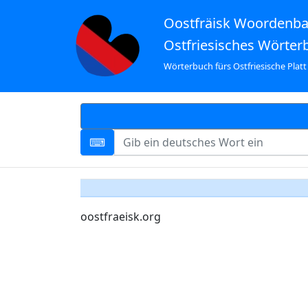
Oostfräisk Woordenb
Ostfriesisches Wörter
Wörterbuch fürs Ostfriesische Platt
oostfraeisk.org