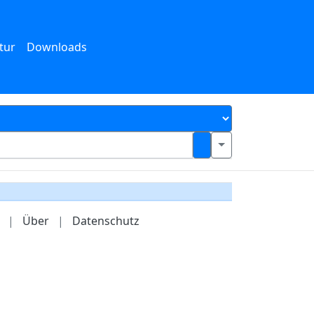
tur
Downloads
|
Über
|
Datenschutz