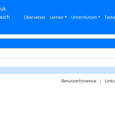
auk
buch
Übersetzer
Lernen
Unterstützen
Tasta
Benutzerhinweise
|
Links