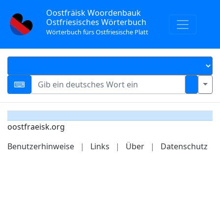
Oostfräisk Woordenbauk
Ostfriesisches Wörterbuch
Wörterbuch fürs Ostfriesische Platt
oostfraeisk.org
Benutzerhinweise
|
Links
|
Über
|
Datenschutz