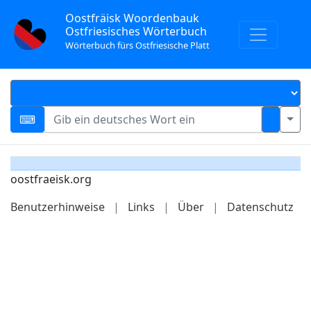
Oostfräisk Woordenbauk
Ostfriesisches Wörterbuch
Wörterbuch fürs Ostfriesische Platt
oostfraeisk.org
Benutzerhinweise
|
Links
|
Über
|
Datenschutz