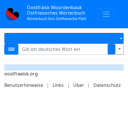
Oostfräisk Woordenbauk
Ostfriesisches Wörterbuch
Wörterbuch fürs Ostfriesische Platt
oostfraeisk.org
Benutzerhinweise
|
Links
|
Über
|
Datenschutz