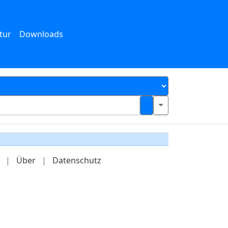
tur
Downloads
|
Über
|
Datenschutz