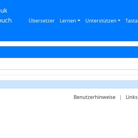
auk
buch
Übersetzer
Lernen
Unterstützen
Tasta
Benutzerhinweise
|
Links