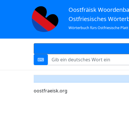
Oostfräisk Woordenb
Ostfriesisches Wörter
Wörterbuch fürs Ostfriesische Platt
oostfraeisk.org