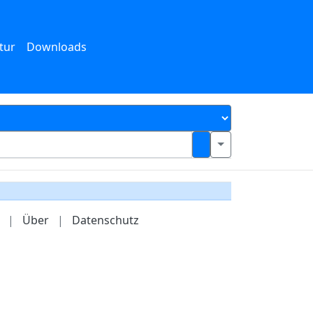
tur
Downloads
|
Über
|
Datenschutz