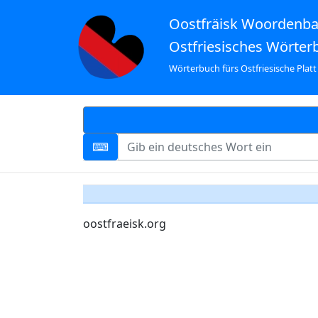
Oostfräisk Woordenb
Ostfriesisches Wörter
Wörterbuch fürs Ostfriesische Platt
oostfraeisk.org