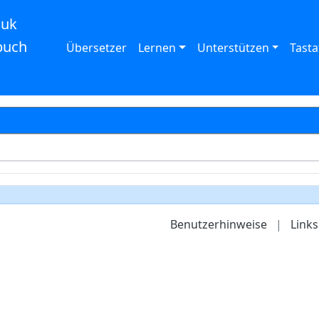
auk
buch
Übersetzer
Lernen
Unterstützen
Tasta
Benutzerhinweise
|
Links