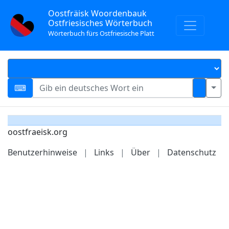
Oostfräisk Woordenbauk
Ostfriesisches Wörterbuch
Wörterbuch fürs Ostfriesische Platt
oostfraeisk.org
Benutzerhinweise
|
Links
|
Über
|
Datenschutz