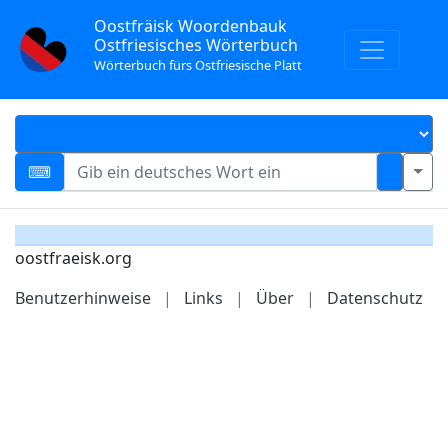
Oostfräisk Woordenbauk
Ostfriesisches Wörterbuch
Wörterbuch fürs Ostfriesische Platt
oostfraeisk.org
Benutzerhinweise
|
Links
|
Über
|
Datenschutz