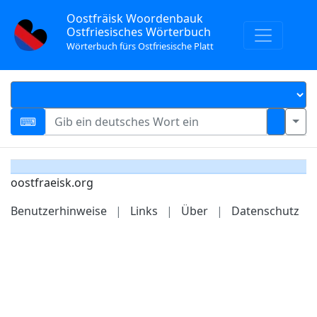
Oostfräisk Woordenbauk
Ostfriesisches Wörterbuch
Wörterbuch fürs Ostfriesische Platt
oostfraeisk.org
Benutzerhinweise
|
Links
|
Über
|
Datenschutz