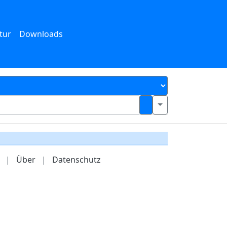
tur
Downloads
|
Über
|
Datenschutz