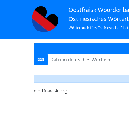
Oostfräisk Woordenb
Ostfriesisches Wörter
Wörterbuch fürs Ostfriesische Platt
oostfraeisk.org