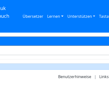
auk
buch
Übersetzer
Lernen
Unterstützen
Tasta
Benutzerhinweise
|
Links