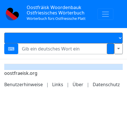
Oostfräisk Woordenbauk
Ostfriesisches Wörterbuch
Wörterbuch fürs Ostfriesische Platt
oostfraeisk.org
Benutzerhinweise
|
Links
|
Über
|
Datenschutz