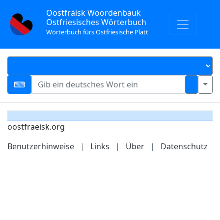
Oostfräisk Woordenbauk
Ostfriesisches Wörterbuch
Wörterbuch fürs Ostfriesische Platt
oostfraeisk.org
Benutzerhinweise
|
Links
|
Über
|
Datenschutz