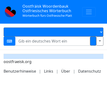
Oostfräisk Woordenbauk
Ostfriesisches Wörterbuch
Wörterbuch fürs Ostfriesische Platt
oostfraeisk.org
Benutzerhinweise
|
Links
|
Über
|
Datenschutz