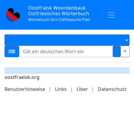
Oostfräisk Woordenbauk
Ostfriesisches Wörterbuch
Wörterbuch fürs Ostfriesische Platt
oostfraeisk.org
Benutzerhinweise
|
Links
|
Über
|
Datenschutz