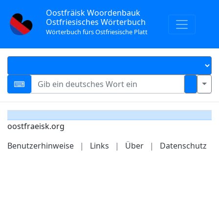
Oostfräisk Woordenbauk
Ostfriesisches Wörterbuch
Wörterbuch fürs Ostfriesische Platt
oostfraeisk.org
Benutzerhinweise
|
Links
|
Über
|
Datenschutz