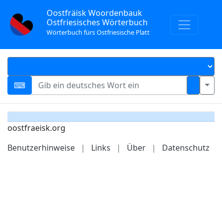
Oostfräisk Woordenbauk
Ostfriesisches Wörterbuch
Wörterbuch fürs Ostfriesische Platt
oostfraeisk.org
Benutzerhinweise
|
Links
|
Über
|
Datenschutz