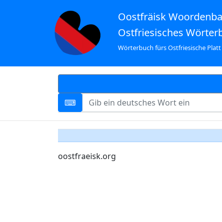
Oostfräisk Woordenb
Ostfriesisches Wörter
Wörterbuch fürs Ostfriesische Platt
oostfraeisk.org