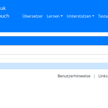
auk
buch
Übersetzer
Lernen
Unterstützen
Tasta
Benutzerhinweise
|
Links