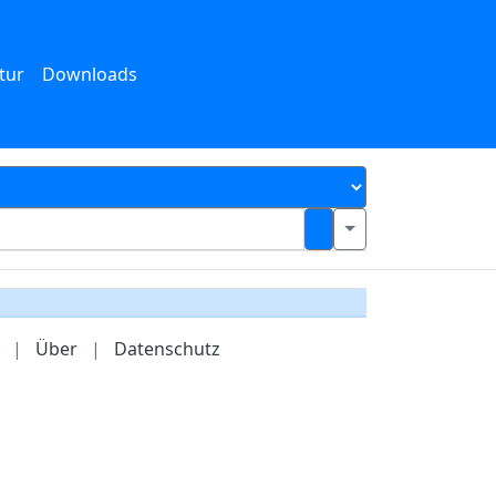
tur
Downloads
|
Über
|
Datenschutz