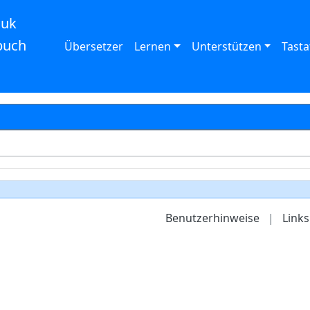
auk
buch
Übersetzer
Lernen
Unterstützen
Tasta
Benutzerhinweise
|
Links