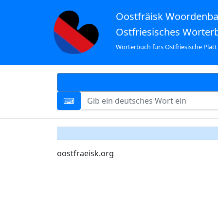
Oostfräisk Woordenb
Ostfriesisches Wörter
Wörterbuch fürs Ostfriesische Platt
oostfraeisk.org