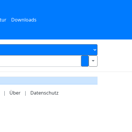
tur
Downloads
|
Über
|
Datenschutz