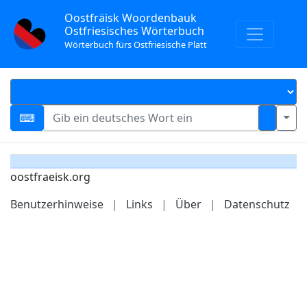
Oostfräisk Woordenbauk
Ostfriesisches Wörterbuch
Wörterbuch fürs Ostfriesische Platt
oostfraeisk.org
Benutzerhinweise
|
Links
|
Über
|
Datenschutz