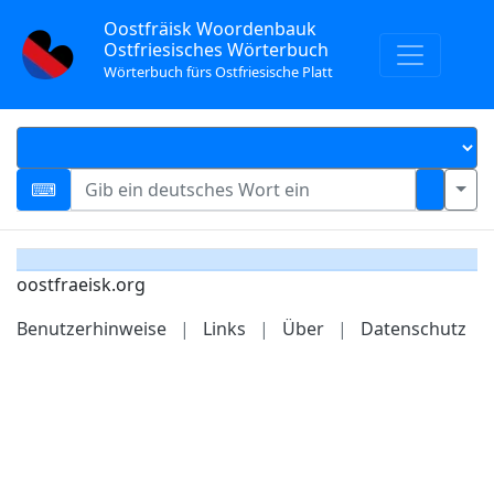
Oostfräisk Woordenbauk
Ostfriesisches Wörterbuch
Wörterbuch fürs Ostfriesische Platt
oostfraeisk.org
Benutzerhinweise
|
Links
|
Über
|
Datenschutz