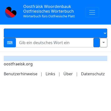
Oostfräisk Woordenbauk
Ostfriesisches Wörterbuch
Wörterbuch fürs Ostfriesische Platt
oostfraeisk.org
Benutzerhinweise
|
Links
|
Über
|
Datenschutz